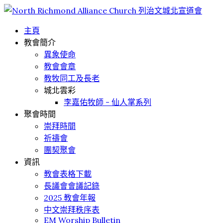
主頁
教會簡介
異象使命
教會會章
教牧同工及長老
城北雲彩
李嘉佑牧師 - 仙人掌系列
聚會時間
崇拜時間
祈禱會
團契聚會
資訊
教會表格下載
長議會會議記錄
2025 教會年報
中文崇拜秩序表
EM Worship Bulletin