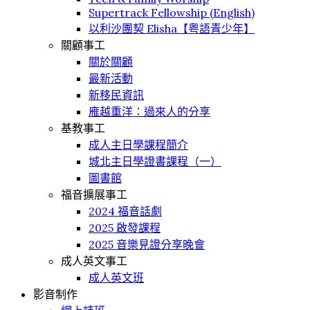
Supertrack Fellowship (English)
以利沙團契 Elisha【粤語青少年】
關顧事工
關於關顧
最新活動
新移民資訊
䧹越重洋：過來人的分享
基教事工
成人主日學課程簡介
城北主日學證書課程（一）
圖書館
福音擴展事工
2024 福音話劇
2025 啟發課程
2025 音樂見證分享晚會
成人英文事工
成人英文班
影音制作