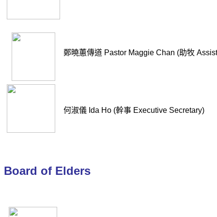
鄭曉蕙傳道 Pastor Maggie Chan (助牧 Assista
何淑儀 Ida Ho (幹事 Executive Secretary)
Board of Elders