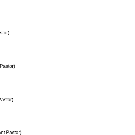
tor)
astor)
astor)
t Pastor)